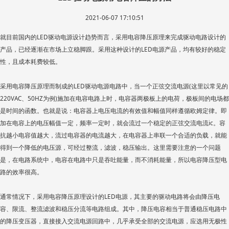
2021-06-07 17:10:51
就目前国内的
LED驱动电源
设计趋势而言，采用电容降压原理来完成驱动电路设计的
产品，已经逐渐在市场上立稳脚跟。采用这种设计的LED电源产品，均有较好的稳定
性，且成本耗费较低。
采用电容降压原理而制成的LED驱动电源电路中，当一个正弦交流电源(这里以常见的
220VAC、50HZ为例)施加在电容电路上时，电容器两极板上的电荷，极板间的电场都
是时间的函数。也就是说：电容器上电压电流的有效值和幅值同样遵循欧姆定律。即
加在电容上的电压幅值一定，频率一定时，就会流过一个稳定的正弦交流电流ic。容
抗越小电容值越大，流过电容器的电流越大，在电容器上串联一个合适的负载，就能
得到一个降低的电压源，可经过整流，滤波，稳压输出。这里需要注意的一个问题
是，在电路系统中，电容在电路中只是吞吐能量，而不消耗能量，所以电容降压型电
路的效率很高。
通常情况下，采用电容降压原理设计的LED电源，其主要的驱动电路将会由降压电
容、限流、整流滤波和稳压分流等电路组成。其中，降压电容相当于普通稳压电路中
的降压变压器，直接接入交流电源回路中，几乎承受全部的交流电源，应选用无极性