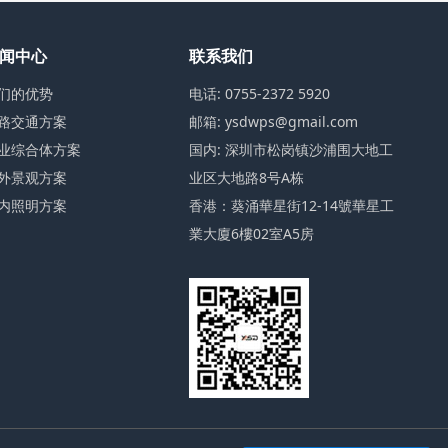
闻中心
联系我们
们的优势
电话: 0755-2372 5920
路交通方案
邮箱: ysdwps@gmail.com
业综合体方案
国内: 深圳市松岗镇沙浦围大地工
外景观方案
业区大地路8号A栋
内照明方案
香港：葵涌華星街12-14號華星工
業大廈6樓02室A5房