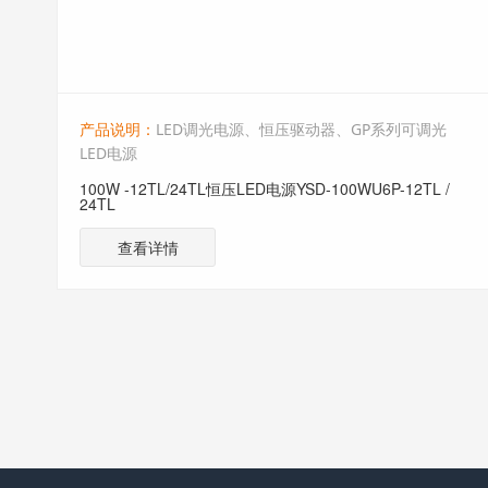
产品说明：
LED调光电源、恒压驱动器、GP系列可调光
LED电源
100W -12TL/24TL恒压LED电源YSD-100WU6P-12TL /
24TL
查看详情