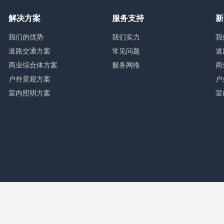
解决方案
服务支持
新
我们的优势
我们实力
我
道路交通方案
常见问题
道
商业综合体方案
服务网络
商
户外景观方案
户
室内照明方案
室
24 深圳市研硕达科技有限公司 ALL RIGHTS RESERVED
粤ICP备170896