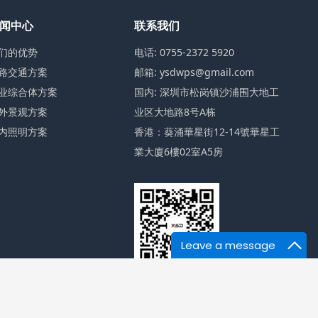
闻中心
联系我们
们的优势
电话: 0755-2372 5920
路交通方案
邮箱: ysdwps@gmail.com
业综合体方案
国内: 深圳市松岗镇沙浦围大地工
外景观方案
业区大地路8号A栋
内照明方案
香港：葵涌華星街12-14號華星工
業大廈6樓02室A5房
Leave a message
42号