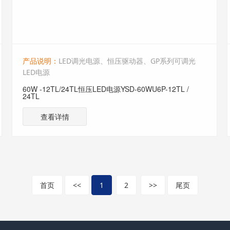
产品说明：
LED调光电源、恒压驱动器、GP系列可调光
LED电源
60W -12TL/24TL恒压LED电源YSD-60WU6P-12TL /
24TL
查看详情
首页
<<
1
2
>>
尾页