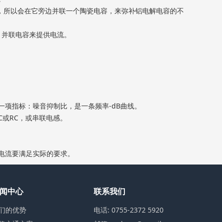
，所以会在它旁边并联一个陶瓷电容，来弥补铝电解电容的不
，并联电容来提供电流。
项指标：噪音抑制比，是一条频率-dB曲线。
或RC，或串联电感。
电流要满足实际的要求。
闻中心
联系我们
们的优势
电话: 0755-2372 5920