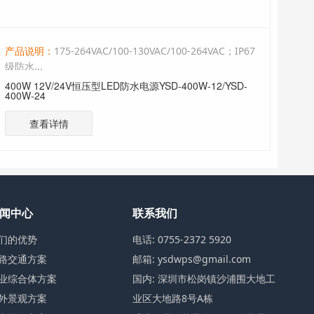
产品说明：
175-264VAC/100-130VAC/100-264VAC；IP67
产
级防水...
级防水
500W 12V/24V恒压型LED防水电源YSD-500W-12/YSD-
600
500W-24
600
查看详情
闻中心
联系我们
们的优势
电话: 0755-2372 5920
路交通方案
邮箱: ysdwps@gmail.com
业综合体方案
国内: 深圳市松岗镇沙浦围大地工
外景观方案
业区大地路8号A栋